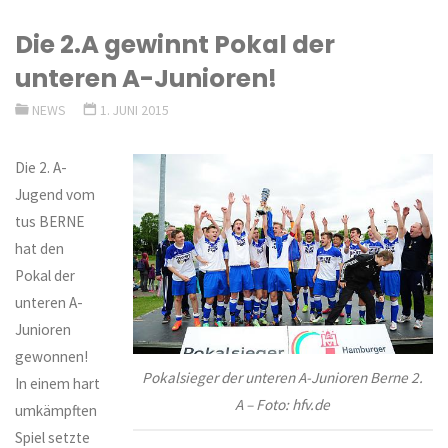
Die 2.A gewinnt Pokal der
unteren A-Junioren!
NEWS
1. JUNI 2015
Die 2. A-
Jugend vom
tus BERNE
hat den
Pokal der
unteren A-
Junioren
gewonnen!
Pokalsieger der unteren A-Junioren Berne 2.
In einem hart
A – Foto: hfv.de
umkämpften
Spiel setzte