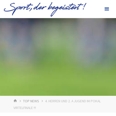
Zum
Inhalt
springen
START
TOP NEWS
4. HERREN UND 2. A JUGEND IM POKAL
VIRTELFINALE !!!