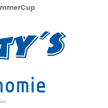
 SommerCup
eim)