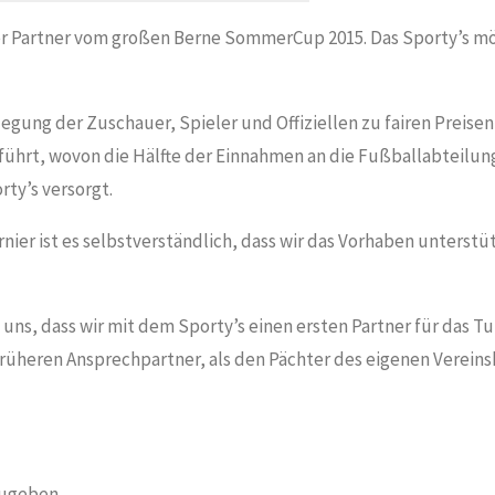
uer Partner vom großen Berne SommerCup 2015. Das Sporty’s 
flegung der Zuschauer, Spieler und Offiziellen zu fairen Preis
hrt, wovon die Hälfte der Einnahmen an die Fußballabteilun
ty’s versorgt.
nier ist es selbstverständlich, dass wir das Vorhaben unterstü
uns, dass wir mit dem Sporty’s einen ersten Partner für das T
 früheren Ansprechpartner, als den Pächter des eigenen Vereins
ugeben.