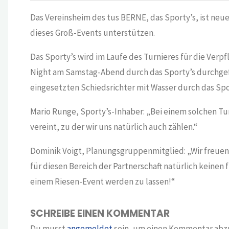
Das Vereinsheim des tus BERNE, das Sporty’s, ist ne
dieses Groß-Events unterstützen.
Das Sporty’s wird im Laufe des Turnieres für die Verp
Night am Samstag-Abend durch das Sporty’s durchgefü
eingesetzten Schiedsrichter mit Wasser durch das Spor
Mario Runge, Sporty’s-Inhaber: „Bei einem solchen Tur
vereint, zu der wir uns natürlich auch zählen.“
Dominik Voigt, Planungsgruppenmitglied: „Wir freuen 
für diesen Bereich der Partnerschaft natürlich keinen
einem Riesen-Event werden zu lassen!“
SCHREIBE EINEN KOMMENTAR
Du musst
angemeldet
sein, um einen Kommentar abz