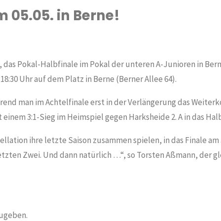
m 05.05. in Berne!
, das Pokal-Halbfinale im Pokal der unteren A-Junioren in Ber
 18:30 Uhr auf dem Platz in Berne (Berner Allee 64).
 Während man im Achtelfinale erst in der Verlängerung das Weite
it einem 3:1-Sieg im Heimspiel gegen Harksheide 2. A in das Halb
ellation ihre letzte Saison zusammen spielen, in das Finale am 
 letzten Zwei. Und dann natürlich …“, so Torsten Aßmann, der g
ugeben.