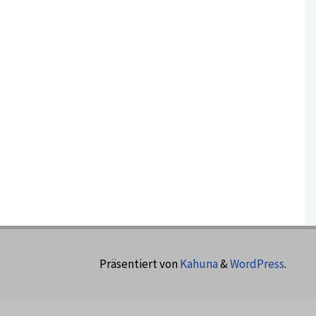
Präsentiert von
Kahuna
&
WordPress
.