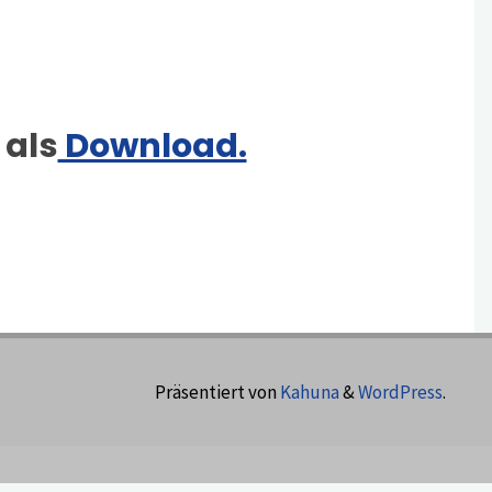
 als
Download.
Präsentiert von
Kahuna
&
WordPress
.